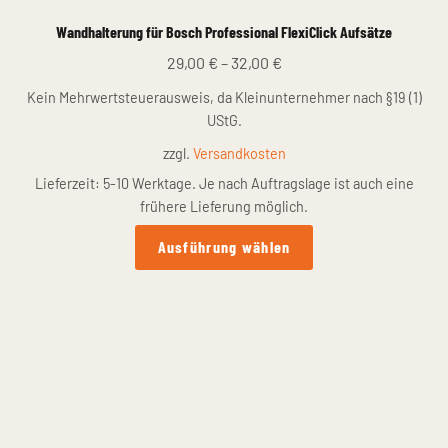
Wandhalterung für Bosch Professional FlexiClick Aufsätze
29,00
€
–
32,00
€
Kein Mehrwertsteuerausweis, da Kleinunternehmer nach §19 (1)
UStG.
zzgl.
Versandkosten
Lieferzeit:
5-10 Werktage. Je nach Auftragslage ist auch eine
frühere Lieferung möglich.
Dieses
Ausführung wählen
Produkt
weist
mehrere
Varianten
auf.
Die
Optionen
können