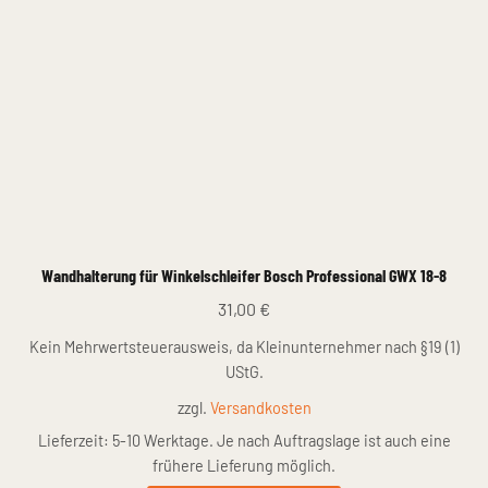
auf
der
Produktseite
gewählt
werden
Wandhalterung für Winkelschleifer Bosch Professional GWX 18-8
31,00
€
Kein Mehrwertsteuerausweis, da Kleinunternehmer nach §19 (1)
UStG.
zzgl.
Versandkosten
Lieferzeit:
5-10 Werktage. Je nach Auftragslage ist auch eine
frühere Lieferung möglich.