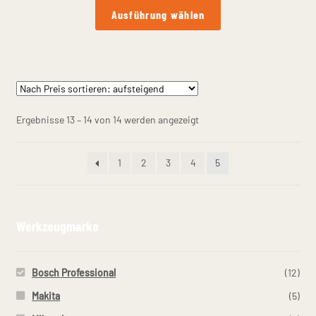
Dieses
Ausführung wählen
Produkt
weist
mehrere
Varianten
auf.
Die
Nach
Ergebnisse 13 – 14 von 14 werden angezeigt
Optionen
Preis
können
sortiert:
1
2
3
4
5
auf
aufsteigend
der
Produktseite
gewählt
Werkzeugmarke
werden
Bosch Professional
(12)
Makita
(5)