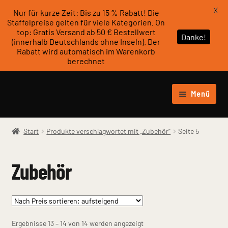
X
Nur für kurze Zeit: Bis zu 15 % Rabatt! Die
Staffelpreise gelten für viele Kategorien. On
top: Gratis Versand ab 50 € Bestellwert
Danke!
(innerhalb Deutschlands ohne Inseln). Der
Rabatt wird automatisch im Warenkorb
berechnet
Zur
Zum
Menü
Navigation
Inhalt
Unter
springen
springen
Werkstattzubehör
öffnen
Start
Produkte verschlagwortet mit „Zubehör“
Seite 5
Unter
personalisierbare Produkte
öffnen
Zubehör
Unter
Zubehör & Gadgets
öffnen
Fotogalerie
Nach
Ergebnisse 13 – 14 von 14 werden angezeigt