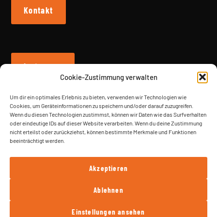
Kontakt
Instagram
Cookie-Zustimmung verwalten
Um dir ein optimales Erlebnis zu bieten, verwenden wir Technologien wie
Cookies, um Geräteinformationen zu speichern und/oder darauf zuzugreifen.
Wenn du diesen Technologien zustimmst, können wir Daten wie das Surfverhalten
Vertrag widerrufen
oder eindeutige IDs auf dieser Website verarbeiten. Wenn du deine Zustimmung
nicht erteilst oder zurückziehst, können bestimmte Merkmale und Funktionen
beeinträchtigt werden.
Akzeptieren
Ablehnen
© FN SOLUTIONS - 2026
Einstellungen ansehen