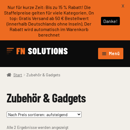
X
Nur für kurze Zeit: Bis zu 15 % Rabatt! Die
Staffelpreise gelten für viele Kategorien. On
top: Gratis Versand ab 50 € Bestellwert
Danke!
(innerhalb Deutschlands ohne Inseln). Der
Rabatt wird automatisch im Warenkorb
berechnet
Zur
Zum
Menü
Navigation
Inhalt
Unter
springen
springen
Werkstattzubehör
öffnen
Start
Zubehör & Gadgets
Unter
personalisierbare Produkte
öffnen
Zubehör & Gadgets
Unter
Zubehör & Gadgets
öffnen
Fotogalerie
Nach
Alle 2 Ergebnisse werden angezeigt