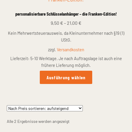
Die
Optionen
personalisierbare Schlüsselanhänger – die Franken-Edition!
können
9,50
€
–
21,00
€
auf
der
Kein Mehrwertsteuerausweis, da Kleinunternehmer nach §19 (1)
Produktseite
UStG.
gewählt
zzgl.
Versandkosten
werden
Lieferzeit:
5-10 Werktage. Je nach Auftragslage ist auch eine
frühere Lieferung möglich.
Dieses
Ausführung wählen
Produkt
weist
mehrere
Varianten
auf.
Die
Nach
Alle 2 Ergebnisse werden angezeigt
Optionen
Preis