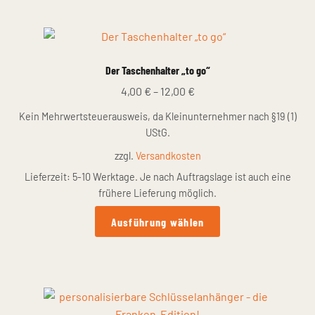
Preis
sortiert:
aufsteigend
Der Taschenhalter „to go“
4,00
€
–
12,00
€
Kein Mehrwertsteuerausweis, da Kleinunternehmer nach §19 (1)
UStG.
zzgl.
Versandkosten
Lieferzeit:
5-10 Werktage. Je nach Auftragslage ist auch eine
frühere Lieferung möglich.
Dieses
Ausführung wählen
Produkt
weist
mehrere
Varianten
auf.