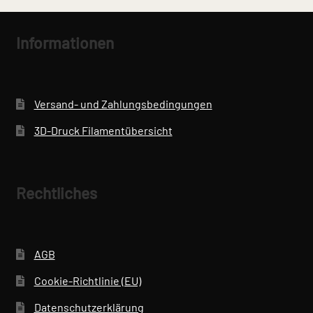
können
sortiert:
auf
aufsteigend
der
Informationen
Produktseite
gewählt
werden
Versand- und Zahlungsbedingungen
3D-Druck Filamentübersicht
Rechtliches
AGB
Cookie-Richtlinie (EU)
Datenschutzerklärung