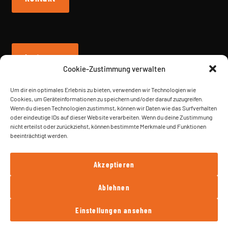
Instagram
Cookie-Zustimmung verwalten
Um dir ein optimales Erlebnis zu bieten, verwenden wir Technologien wie
Cookies, um Geräteinformationen zu speichern und/oder darauf zuzugreifen.
Wenn du diesen Technologien zustimmst, können wir Daten wie das Surfverhalten
Vertrag widerrufen
oder eindeutige IDs auf dieser Website verarbeiten. Wenn du deine Zustimmung
nicht erteilst oder zurückziehst, können bestimmte Merkmale und Funktionen
beeinträchtigt werden.
Akzeptieren
Ablehnen
© FN SOLUTIONS - 2026
Einstellungen ansehen
0