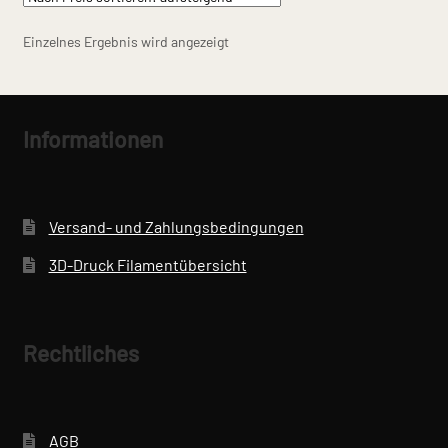
auf.
Die
Einzelnes Ergebnis wird angezeigt
Optionen
können
auf
der
Informationen
Produktseite
gewählt
werden
Versand- und Zahlungsbedingungen
3D-Druck Filamentübersicht
Rechtliches
AGB