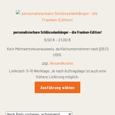
Fotogalerie
personalisierbare Schlüsselanhänger – die Franken-Edition!
9,50
€
–
21,00
€
Kein Mehrwertsteuerausweis, da Kleinunternehmer nach §19 (1)
UStG.
zzgl.
Versandkosten
Lieferzeit:
5-10 Werktage. Je nach Auftragslage ist auch eine
frühere Lieferung möglich.
Dieses
Ausführung wählen
Produkt
weist
mehrere
Varianten