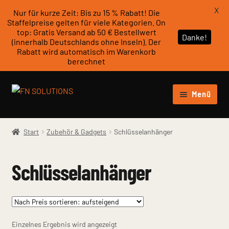
X
Nur für kurze Zeit: Bis zu 15 % Rabatt! Die
Staffelpreise gelten für viele Kategorien. On
top: Gratis Versand ab 50 € Bestellwert
Danke!
(innerhalb Deutschlands ohne Inseln). Der
Rabatt wird automatisch im Warenkorb
berechnet
Zur
Zum
Menü
Navigation
Inhalt
Unter
springen
springen
Werkstattzubehör
öffnen
Start
Zubehör & Gadgets
Schlüsselanhänger
Unter
personalisierbare Produkte
öffnen
Schlüsselanhänger
Unter
Zubehör & Gadgets
öffnen
Schlüsselanhänger
Einzelnes Ergebnis wird angezeigt
Taschenhalter