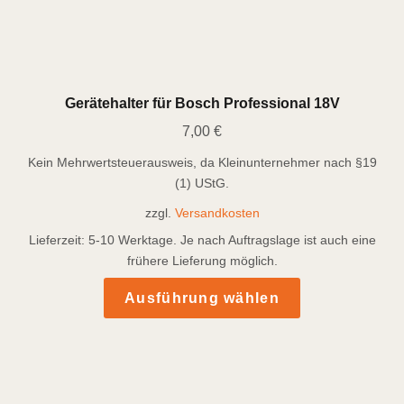
Gerätehalter für Bosch Professional 18V
7,00
€
Kein Mehrwertsteuerausweis, da Kleinunternehmer nach §19
(1) UStG.
zzgl.
Versandkosten
Lieferzeit:
5-10 Werktage. Je nach Auftragslage ist auch eine
frühere Lieferung möglich.
Dieses
Ausführung wählen
Produkt
weist
mehrere
Varianten
auf.