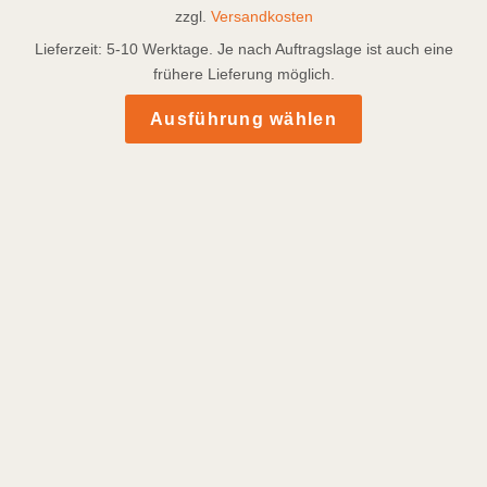
zzgl.
Versandkosten
Lieferzeit:
5-10 Werktage. Je nach Auftragslage ist auch eine
frühere Lieferung möglich.
Dieses
Ausführung wählen
Produkt
weist
mehrere
Varianten
auf.
Die
Optionen
können
auf
der
Produktseite
gewählt
werden