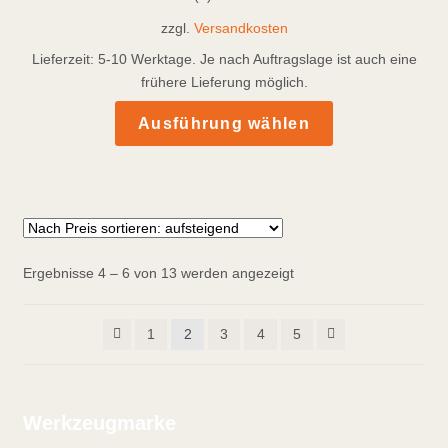
zzgl.
Versandkosten
Lieferzeit:
5-10 Werktage. Je nach Auftragslage ist auch eine
frühere Lieferung möglich.
Dieses
Ausführung wählen
Produkt
weist
mehrere
Varianten
auf.
Die
Nach
Ergebnisse 4 – 6 von 13 werden angezeigt
Optionen
Preis
können
sortiert:
1
2
3
4
5
auf
aufsteigend
der
Produktseite
gewählt
Werkzeugmarke
werden