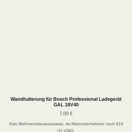
Die
Optionen
können
auf
der
Produktseite
gewählt
werden
Wandhalterung für Bosch Professional Ladegerät
GAL 18V40
7,00
€
Kein Mehrwertsteuerausweis, da Kleinunternehmer nach §19
(1) UStG.