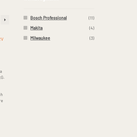
Bosch Professional
(11)
Makita
(4)
Milwaukee
(3)
a
tG.
ch
re
ieses
rodukt
eist
ehrere