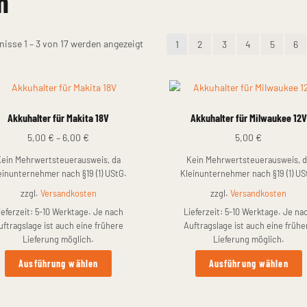
n
Nach
nisse 1 – 3 von 17 werden angezeigt
1
2
3
4
5
6
Preis
sortiert:
aufsteigend
Akkuhalter für Makita 18V
Akkuhalter für Milwaukee 12V
5,00
€
–
6,00
€
5,00
€
Kein Mehrwertsteuerausweis, da
Kein Mehrwertsteuerausweis, d
einunternehmer nach §19 (1) UStG.
Kleinunternehmer nach §19 (1) US
zzgl.
Versandkosten
zzgl.
Versandkosten
ieferzeit:
5-10 Werktage. Je nach
Lieferzeit:
5-10 Werktage. Je na
uftragslage ist auch eine frühere
Auftragslage ist auch eine frühe
Lieferung möglich.
Lieferung möglich.
Dieses
D
Ausführung wählen
Ausführung wählen
Produkt
P
weist
w
mehrere
m