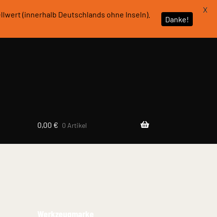
X
tellwert (innerhalb Deutschlands ohne Inseln).
Danke!
0,00
€
0 Artikel
Werkzeugmarke