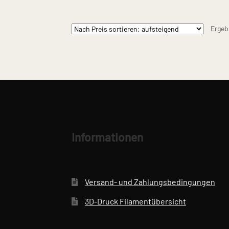
mehrere
Varianten
Ergeb
auf.
Die
Optionen
können
auf
der
Produktseite
gewählt
werden
Informationen
Versand- und Zahlungsbedingungen
3D-Druck Filamentübersicht