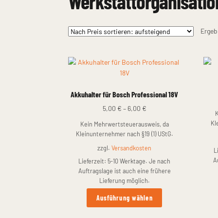
Werkstattorganisatio
Ergeb
Akkuhalter für Bosch Professional 18V
5,00
€
–
6,00
€
Kl
Kein Mehrwertsteuerausweis, da
Kleinunternehmer nach §19 (1) UStG.
zzgl.
Versandkosten
L
A
Lieferzeit:
5-10 Werktage. Je nach
Auftragslage ist auch eine frühere
Lieferung möglich.
Dieses
Ausführung wählen
Produkt
weist