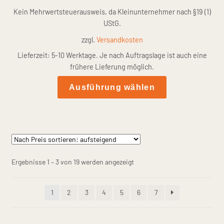
auf
Kein Mehrwertsteuerausweis, da Kleinunternehmer nach §19 (1)
der
UStG.
Produktseite
zzgl.
Versandkosten
gewählt
Lieferzeit:
5-10 Werktage. Je nach Auftragslage ist auch eine
werden
frühere Lieferung möglich.
Dieses
Ausführung wählen
Produkt
weist
mehrere
Varianten
auf.
Die
Nach
Ergebnisse 1 – 3 von 19 werden angezeigt
Optionen
Preis
können
sortiert:
1
2
3
4
5
6
7
auf
aufsteigend
der
Produktseite