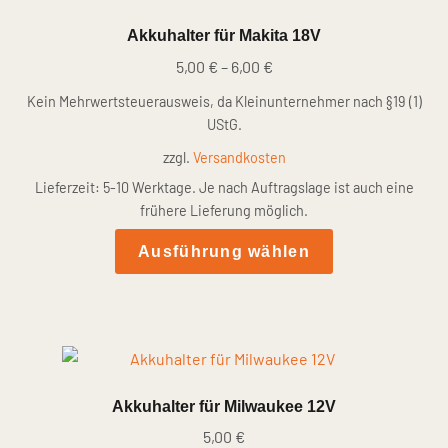
Die
Akkuhalter für Makita 18V
Optionen
5,00
€
–
6,00
€
können
auf
Kein Mehrwertsteuerausweis, da Kleinunternehmer nach §19 (1)
der
UStG.
Produktseite
zzgl.
Versandkosten
gewählt
Lieferzeit:
5-10 Werktage. Je nach Auftragslage ist auch eine
werden
frühere Lieferung möglich.
Dieses
Ausführung wählen
Produkt
weist
mehrere
Varianten
auf.
Die
Akkuhalter für Milwaukee 12V
Optionen
5,00
€
können