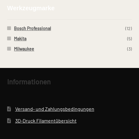
gewählt
Werkzeugmarke
werden
Bosch Professional
(12)
Makita
(5)
Milwaukee
(3)
Informationen
Versand- und Zahlungsbedingungen
3D-Druck Filamentübersicht