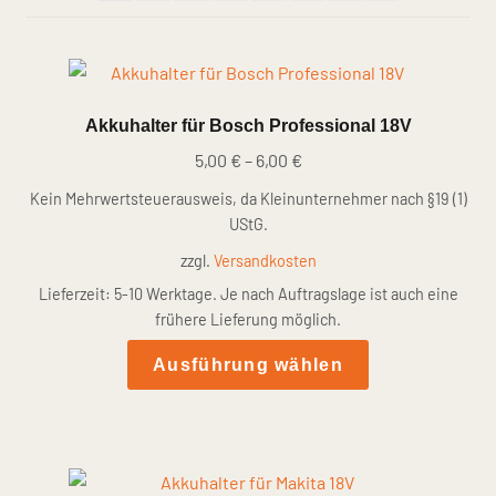
Akkuhalter für Bosch Professional 18V
5,00
€
–
6,00
€
Kein Mehrwertsteuerausweis, da Kleinunternehmer nach §19 (1)
UStG.
zzgl.
Versandkosten
Lieferzeit:
5-10 Werktage. Je nach Auftragslage ist auch eine
frühere Lieferung möglich.
Dieses
Ausführung wählen
Produkt
weist
mehrere
Varianten
auf.