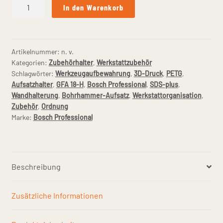
Wandhalterung
In den Warenkorb
für
Bosch
Professional
FlexiClick
Artikelnummer:
n. v.
Kategorien:
Zubehörhalter
,
Werkstattzubehör
SDS-
Schlagwörter:
Werkzeugaufbewahrung
,
3D-Druck
,
PETG
,
plus-
Aufsatzhalter
,
GFA 18-H
,
Bosch Professional
,
SDS-plus
,
Aufsatz
Wandhalterung
,
Bohrhammer-Aufsatz
,
Werkstattorganisation
,
Menge
Zubehör
,
Ordnung
Marke:
Bosch Professional
Beschreibung
Zusätzliche Informationen