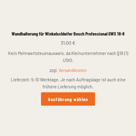
Wandhalterung für Winkelschleifer Bosch Professional GWX 18-8
31,00
€
Kein Mehrwertsteuerausweis, da Kleinunternehmer nach §19 (1)
UStG.
zzgl.
Versandkosten
Lieferzeit:
5-10 Werktage. Je nach Auftragslage ist auch eine
frühere Lieferung möglich.
Dieses
Ausführung wählen
Produkt
weist
mehrere
Varianten
auf.