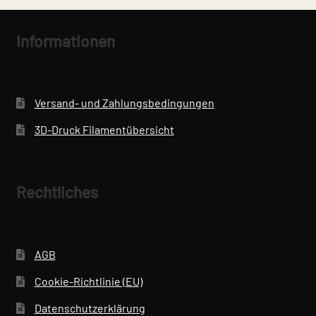
Die
Optionen
Informationen
können
auf
der
Produktseite
Versand- und Zahlungsbedingungen
gewählt
3D-Druck Filamentübersicht
werden
Rechtliches
AGB
Cookie-Richtlinie (EU)
Datenschutzerklärung